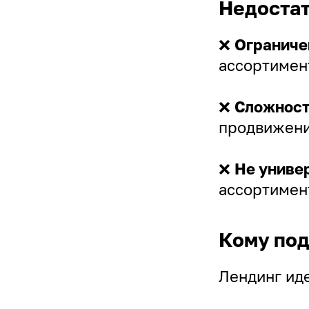
Недостат
❌
Ограниче
ассортимен
❌
Сложност
продвижени
❌
Не униве
ассортимент
Кому под
Лендинг ид