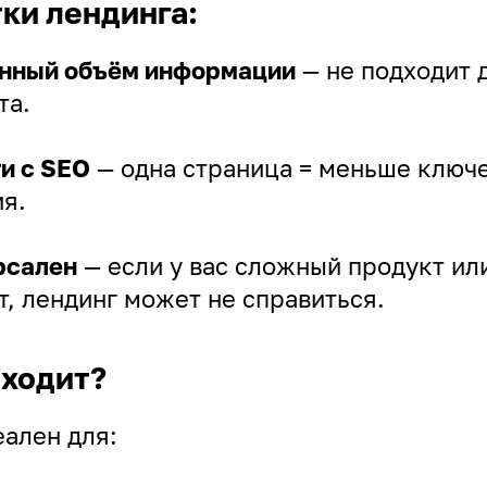
ки лендинга:
нный объём информации
— не подходит 
та.
и с SEO
— одна страница = меньше ключе
я.
рсален
— если у вас сложный продукт ил
, лендинг может не справиться.
ходит?
еален для: