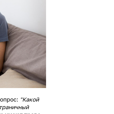
вопрос:
"Какой
страничный