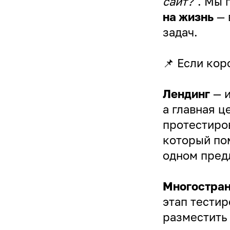
сайт?"
. Мы 
на жизнь
— 
задач.
📌 Если кор
Лендинг
— и
а главная ц
протестиров
который по
одном пред
Многостран
этап тестир
разместить