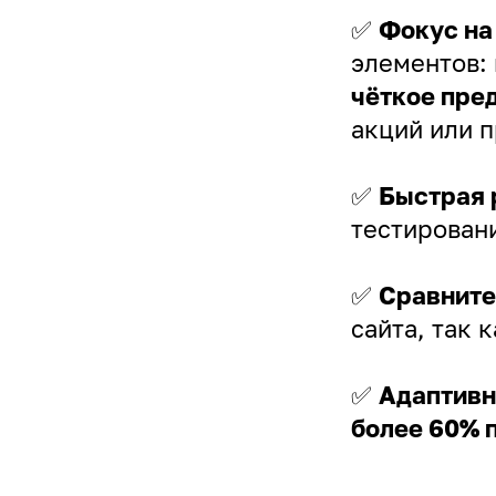
✅
Фокус на
элементов:
чёткое пре
акций или 
✅
Быстрая 
тестировани
✅
Сравните
сайта, так 
✅
Адаптивн
более 60% 