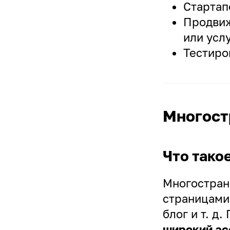
Стартап
Продвиж
или услу
Тестиро
Многост
Что тако
Многостран
страницами:
блог и т. д
широкий ас