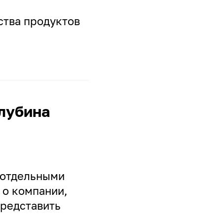
ства продуктов
глубина
 отдельными
 о компании,
представить