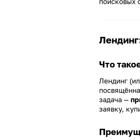
поисковых с
Лендинг
Что тако
Лендинг (ил
посвящённ
задача —
пр
заявку, куп
Преимуще