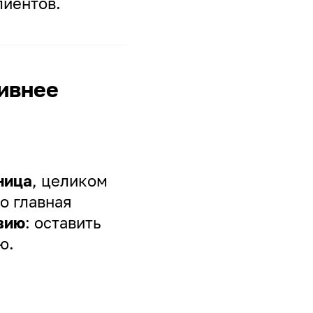
лиентов.
тивнее
ница
, целиком
го главная
вию
: оставить
ю.