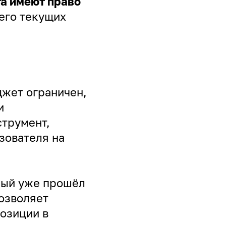
а имеют право
 его текущих
джет ограничен,
и
струмент,
зователя на
рый уже прошёл
позволяет
озиции в