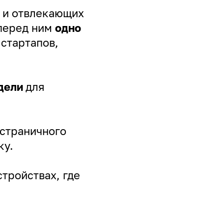
 и отвлекающих
 перед ним
одно
 стартапов,
едели
для
страничного
ку.
тройствах, где