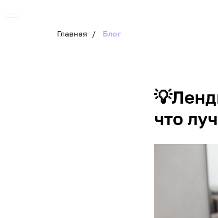
Главная
/
Блог
💡Ленд
что лу