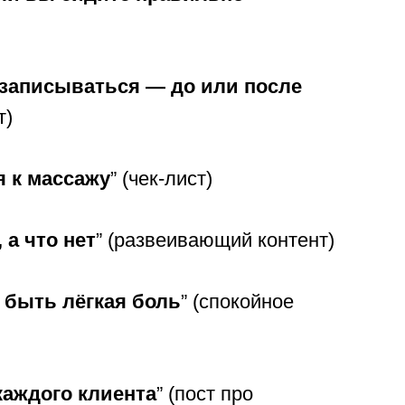
 записываться — до или после
т)
я к массажу
” (чек-лист)
 а что нет
” (развеивающий контент)
 быть лёгкая боль
” (спокойное
каждого клиента
” (пост про