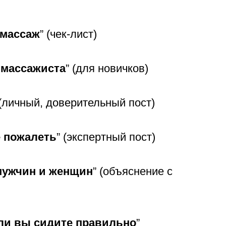
 массаж
” (чек-лист)
 массажиста
” (для новичков)
 (личный, доверительный пост)
е пожалеть
” (экспертный пост)
мужчин и женщин
” (объяснение с
сли вы сидите правильно
”